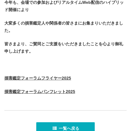
今年も、会場での参加およびリアルタイムWeb配信のハイブリッ
反社会的勢力への対応
ド開催により
大変多くの損害鑑定人や関係者の皆さまにお集まりいただきまし
た。
皆さまより、ご賛同とご支援をいただきましたことを心より御礼
申し上げます。
損害鑑定フォーラムフライヤー2025
損害鑑定フォーラムパンフレット2025
一覧へ戻る