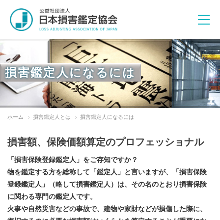
損害鑑定人になるには
活動目的
ホーム
損害鑑定人とは
損害鑑定人になるには
諸規程
倫理綱領
損害額、保険価額算定のプロフェッショナル​
「損害保険登録鑑定人」をご存知ですか？
教育研修活動
物を鑑定する方を総称して「鑑定人」と言いますが、「損害保険
登録鑑定人」（略して損害鑑定人）は、その名のとおり損害保険
フォーラムの開催
に関わる専門の鑑定人です。
協会ニュース
「KANTEI NEWS」の発行
火事や自然災害などの事故で、建物や家財などが損傷した際に、
関連団体との連携