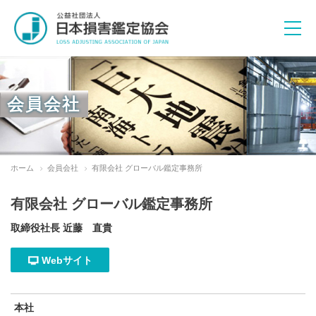
会員会社
活動目的
ホーム
会員会社
有限会社 グローバル鑑定事務所
諸規程
倫理綱領
有限会社 グローバル鑑定事務所
取締役社長 近藤 直貴
教育研修活動
Webサイト
フォーラムの開催
協会ニュース
「KANTEI NEWS」の発行
関連団体との連携
本社