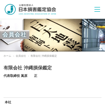
会員会社
活動目的
ホーム
会員会社
有限会社 沖縄損保鑑定
諸規程
倫理綱領
有限会社 沖縄損保鑑定
代表取締役 嵩原 正
教育研修活動
フォーラムの開催
協会ニュース
「KANTEI NEWS」の発行
関連団体との連携
本社